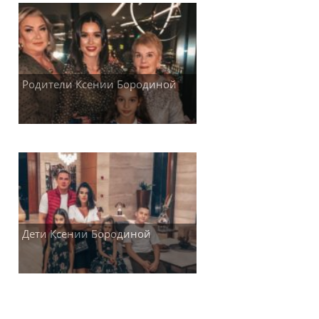
Родители Ксении Бородиной
Дети Ксении Бородиной