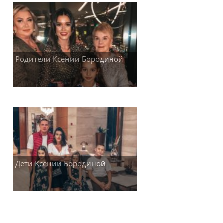
Родители Ксении Бородиной
Дети Ксении Бородиной