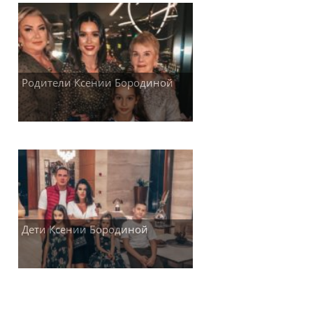
Родители Ксении Бородиной
Дети Ксении Бородиной