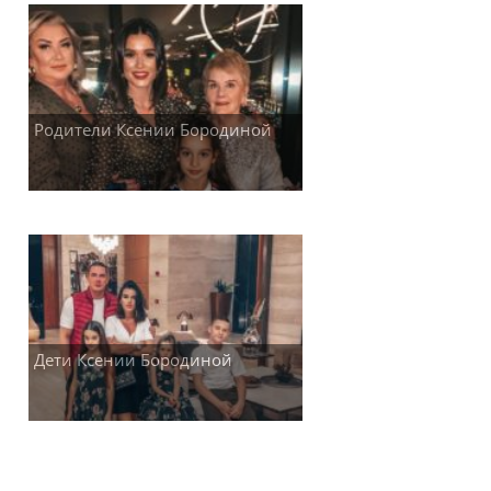
Родители Ксении Бородиной
Дети Ксении Бородиной