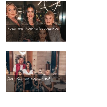
Родители Ксении Бородиной
Дети Ксении Бородиной