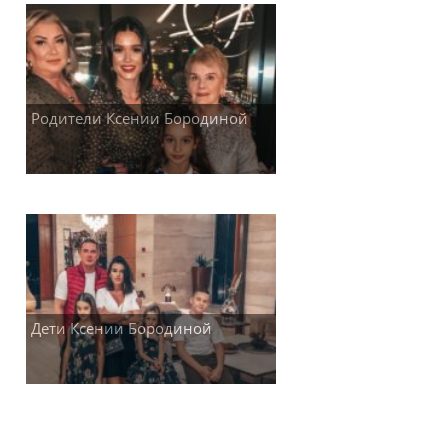
Родители Ксении Бородиной
Дети Ксении Бородиной