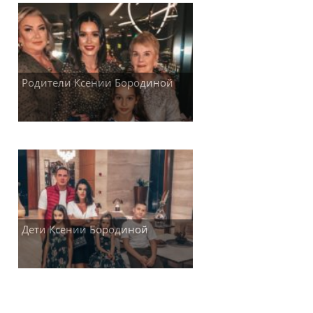
Родители Ксении Бородиной
Дети Ксении Бородиной