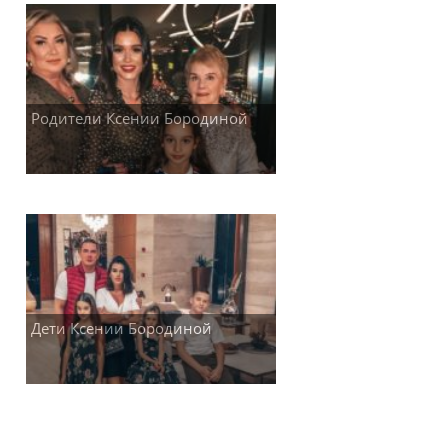
Родители Ксении Бородиной
Дети Ксении Бородиной