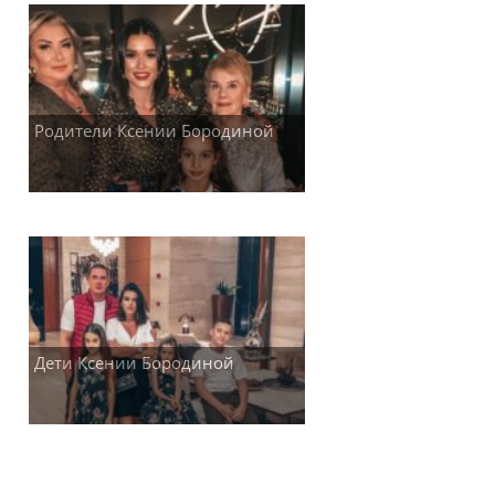
Родители Ксении Бородиной
Дети Ксении Бородиной