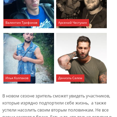
Валентин Трифонов
Арсений Честухин
Илья Колпаков
Даниэль Салем
В новом сезоне зритель сможет увидеть участников,
которые изрядно подпортили себе жизнь, а также
успели насолить своим вторым половинкам. Не все
парни состоят в браке. Есть и те, кто только вступил в