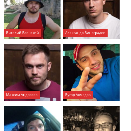
Виталий Еленский
Александр Виноградов
Максим Андросов
Вугар Ахмедов