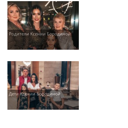
Родители Ксении Бородиной
Дети Ксении Бородиной