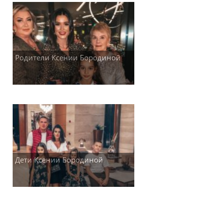
Родители Ксении Бородиной
Дети Ксении Бородиной