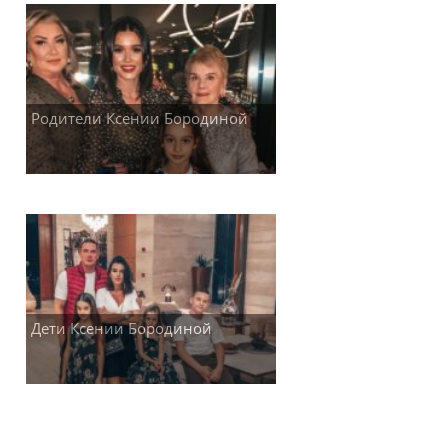
Родители Ксении Бородиной
Дети Ксении Бородиной