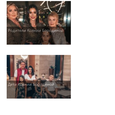
Родители Ксении Бородиной
Дети Ксении Бородиной