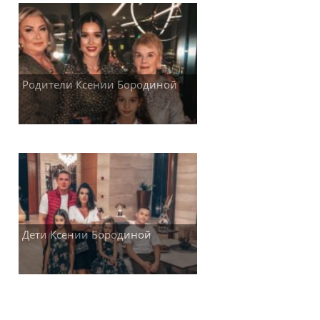
Родители Ксении Бородиной
Дети Ксении Бородиной