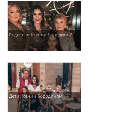
Родители Ксении Бородиной
Дети Ксении Бородиной